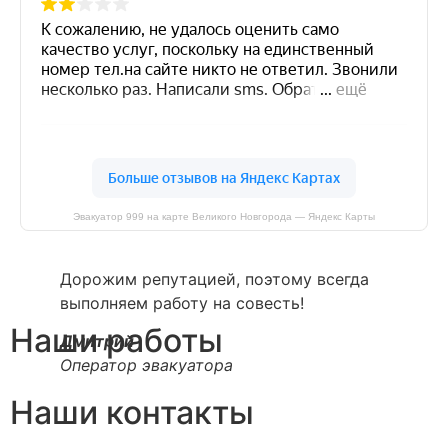
Эвакуатор 999 на карте Великого Новгорода — Яндекс Карты
Дорожим репутацией, поэтому всегда
выполняем работу на совесть!
Наши работы
Дмитрий
Оператор эвакуатора
Наши контакты