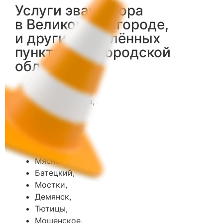
Услуги эвакуатора
в Великом Новгороде,
и других населённых
пунктах Новгородской
области:
Чудово,
Малая Вишера,
Боровичи,
Крестцы,
Любань,
Старая Русса,
Мясной Бор,
Батецкий,
Мостки,
Демянск,
Тютицы,
Мошенское,