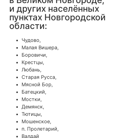
в Великом Новгороде,
и других населённых
пунктах Новгородской
области:
Чудово,
Малая Вишера,
Боровичи,
Крестцы,
Любань,
Старая Русса,
Мясной Бор,
Батецкий,
Мостки,
Демянск,
Тютицы,
Мошенское,
п. Пролетарий,
Валдай